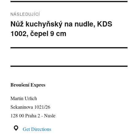
NÁSLEDUJÍCÍ
Nůž kuchyňský na nudle, KDS
Následující
1002, čepel 9 cm
příspěvek:
Broušení Expres
Martin Urlich
Sekaninova 1021/26
128 00 Praha 2 - Nusle
Get Directions