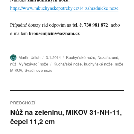
https://www.mkuchynskepotreby.cz/14-zahradnicke-noze
tel. č. 730 981 872
Případné dotazy rád odpovím na
nebo
brousenijicin@seznam.cz
e-mailem
Autor:
Publikováno:
Rubriky:
Martin Urlich
3.1.2014
Kuchyňské nože
,
Nezařazené
,
Štítky:
nůž
,
Vyřezávací nože
Kuchařské nože
,
kuchyňské nože
,
nože
MIKOV
,
Svačinové nože
Navigace
PŘEDCHOZÍ
pro
Nůž na zeleninu, MIKOV 31-NH-11,
Předchozí
čepel 11,2 cm
příspěvek:
příspěvek