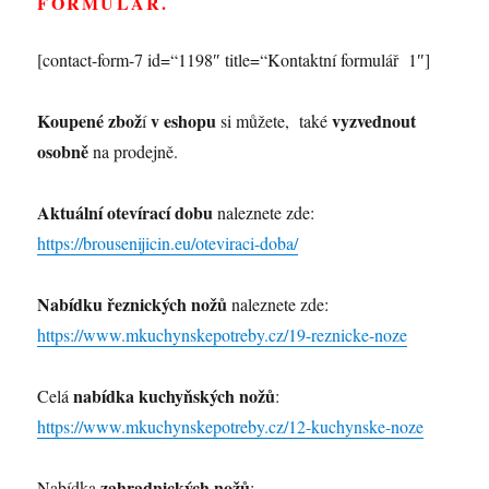
FORMULÁŘ.
[contact-form-7 id=“1198″ title=“Kontaktní formulář 1″]
Koupené zbož
v eshopu
vyzvednout
í
si můžete, také
osobně
na prodejně.
Aktuální otevírací dobu
naleznete zde:
https://brousenijicin.eu/oteviraci-doba/
Nabídku řeznických nožů
naleznete zde:
https://www.mkuchynskepotreby.cz/19-reznicke-noze
nabídka kuchyňských nožů
Celá
:
https://www.mkuchynskepotreby.cz/12-kuchynske-noze
zahradnických nožů
Nabídka
: