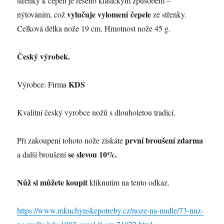
střenky k čepeli je řešeno klasickým způsobem –
vylučuje vylomení čepele
nýtováním, což
ze střenky.
Celková délka nože 19 cm. Hmotnost nože 45 g.
Český výrobek.
KDS
Výrobce: Firma
Kvalitní český vyrobce nožů s dlouholetou tradicí.
první broušení zdarma
Při zakoupení tohoto nože získáte
se slevou 10%.
a další broušení
Nůž si můžete koupit
kliknutím na tento odkaz.
https://www.mkuchynskepotreby.cz/noze-na-nudle/73-nuz-