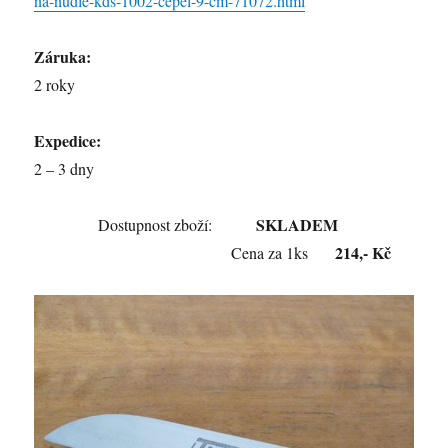
na-nudle-kds-1002-cepel-9-cm-71072.html
Záruka:
2 roky
Expedice:
2 – 3 dny
SKLADEM
Dostupnost zboží:
214,- Kč
Cena za
1ks