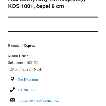
KDS 1001, čepel 8 cm
příspěvek:
Broušení Expres
Martin Urlich
Sekaninova 1021/26
128 00 Praha 2 - Nusle
Get Directions
730 981 872
brouseniexpres@seznam.cz