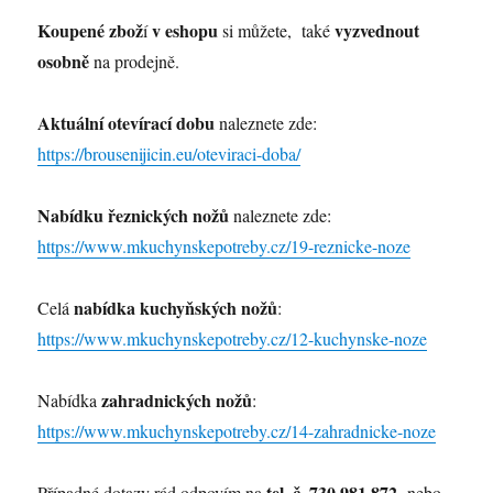
Koupené zbož
v eshopu
vyzvednout
í
si můžete, také
osobně
na prodejně.
Aktuální otevírací dobu
naleznete zde:
https://brousenijicin.eu/oteviraci-doba/
Nabídku řeznických nožů
naleznete zde:
https://www.mkuchynskepotreby.cz/19-reznicke-noze
nabídka kuchyňských nožů
Celá
:
https://www.mkuchynskepotreby.cz/12-kuchynske-noze
zahradnických nožů
Nabídka
:
https://www.mkuchynskepotreby.cz/14-zahradnicke-noze
tel. č. 730 981 872
Případné dotazy rád odpovím na
nebo