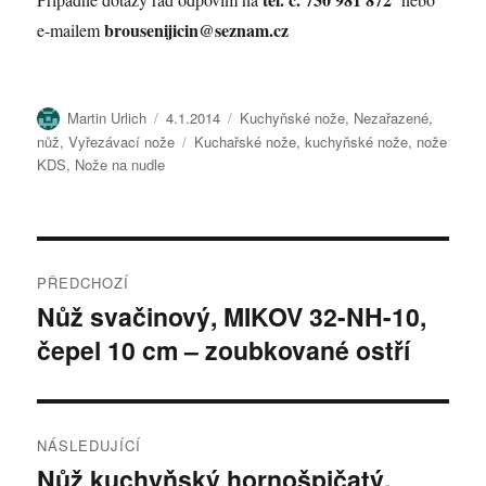
brousenijicin@seznam.cz
e-mailem
Autor:
Publikováno:
Rubriky:
Martin Urlich
4.1.2014
Kuchyňské nože
,
Nezařazené
,
Štítky:
nůž
,
Vyřezávací nože
Kuchařské nože
,
kuchyňské nože
,
nože
KDS
,
Nože na nudle
Navigace
PŘEDCHOZÍ
pro
Nůž svačinový, MIKOV 32-NH-10,
Předchozí
čepel 10 cm – zoubkované ostří
příspěvek:
příspěvek
NÁSLEDUJÍCÍ
Nůž kuchyňský hornošpičatý,
Následující