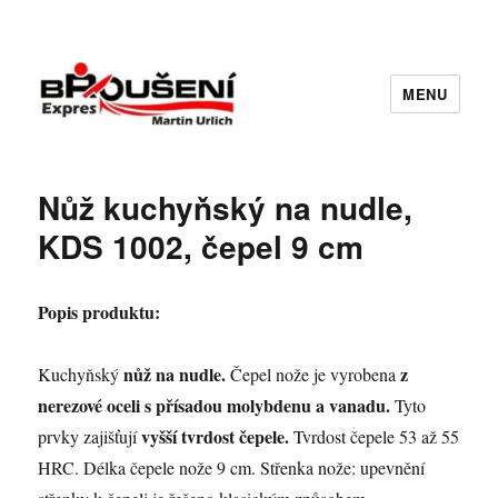
MENU
Nůž kuchyňský na nudle,
KDS 1002, čepel 9 cm
Popis produktu:
nůž na nudle.
z
Kuchyňský
Čepel nože je vyrobena
nerezové oceli s přísadou molybdenu a vanadu.
Tyto
vyšší tvrdost čepele.
prvky zajišťují
Tvrdost čepele 53 až 55
HRC. Délka čepele nože 9 cm. Střenka nože: upevnění