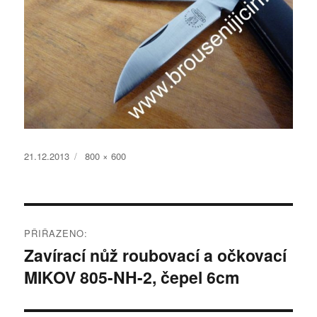
Publikováno:
Původní
21.12.2013
800 × 600
velikost:
Navigace
PŘIŘAZENO:
pro
Zavírací nůž roubovací a očkovací
MIKOV 805-NH-2, čepel 6cm
příspěvek