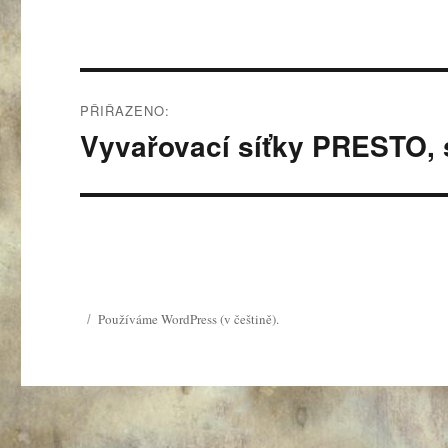
Navigace
PŘIŘAZENO:
pro
Vyvařovací síťky PRESTO, 
příspěvek
Používáme WordPress (v češtině).