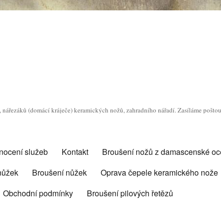
o, nářezáků (domácí kráječe) keramických nožů, zahradního nářadí. Zasíláme pošto
nocení služeb
Kontakt
Broušení nožů z damascenské oce
 nůžek
Broušení nůžek
Oprava čepele keramického nože
Obchodní podmínky
Broušení pilových řetězů