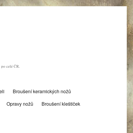
u po celé ČR.
li
Broušení keramických nožů
Opravy nožů
Broušení kleštiček