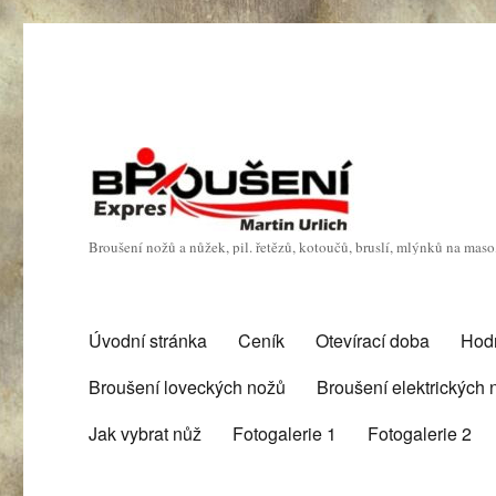
Broušení nožů a nůžek, pil. řetězů, kotoučů, bruslí, mlýnků na mas
Úvodní stránka
Ceník
Otevírací doba
Hod
Broušení loveckých nožů
Broušení elektrických
Jak vybrat nůž
Fotogalerie 1
Fotogalerie 2