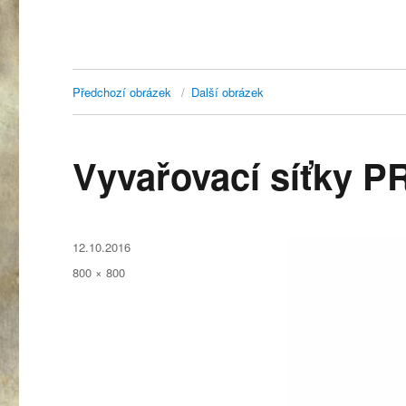
Předchozí obrázek
Další obrázek
Vyvařovací síťky P
Publikováno:
12.10.2016
Původní
800 × 800
velikost: