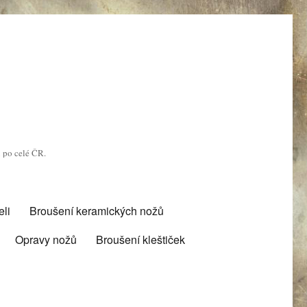
u po celé ČR.
li
Broušení keramických nožů
Opravy nožů
Broušení kleštiček