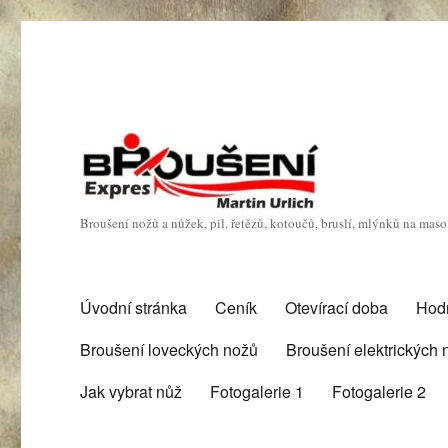
Broušení nožů a nůžek, pil. řetězů, kotoučů, bruslí, mlýnků na mas
Úvodní stránka
Ceník
Otevírací doba
Hod
Broušení loveckých nožů
Broušení elektrických
Jak vybrat nůž
Fotogalerie 1
Fotogalerie 2