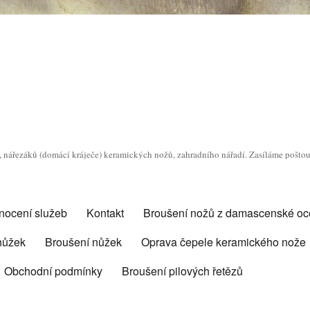
o, nářezáků (domácí kráječe) keramických nožů, zahradního nářadí. Zasíláme pošto
nocení služeb
Kontakt
Broušení nožů z damascenské oce
 nůžek
Broušení nůžek
Oprava čepele keramického nože
Obchodní podmínky
Broušení pilových řetězů