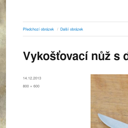
Předchozí obrázek
Další obrázek
Vykošťovací nůž s 
Publikováno:
14.12.2013
Původní
800 × 600
velikost: