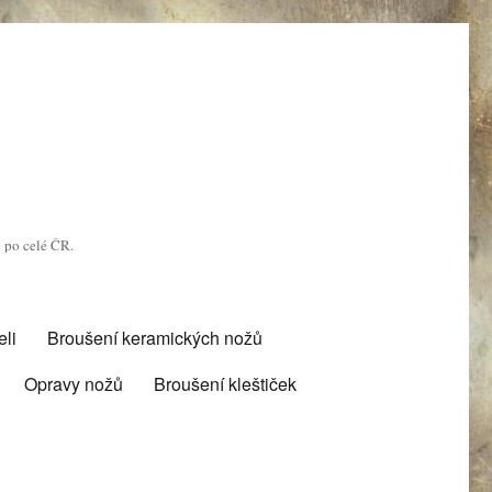
u po celé ČR.
li
Broušení keramických nožů
Opravy nožů
Broušení kleštiček