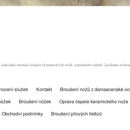
o, nářezáků (domácí kráječe) keramických nožů, zahradního nářadí. Zasíláme pošto
nocení služeb
Kontakt
Broušení nožů z damascenské oce
 nůžek
Broušení nůžek
Oprava čepele keramického nože
Obchodní podmínky
Broušení pilových řetězů