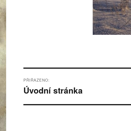
Navigace
PŘIŘAZENO:
pro
Úvodní stránka
příspěvek