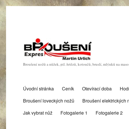
Broušení nožů a nůžek, pil. řetězů, kotoučů, bruslí, mlýnků na mas
Úvodní stránka
Ceník
Otevírací doba
Hod
Broušení loveckých nožů
Broušení elektrických
Jak vybrat nůž
Fotogalerie 1
Fotogalerie 2