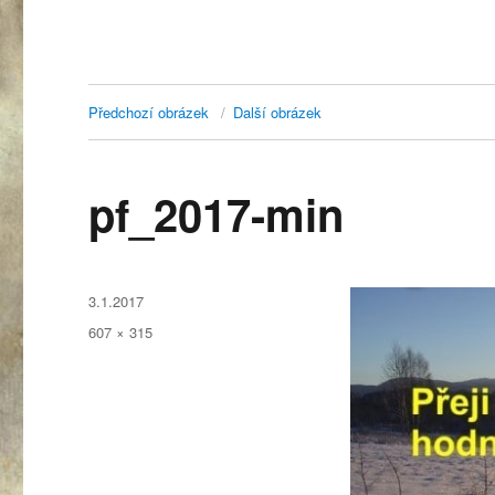
Předchozí obrázek
Další obrázek
pf_2017-min
Publikováno:
3.1.2017
Původní
607 × 315
velikost: