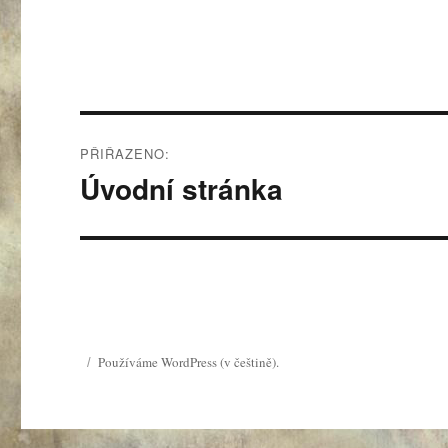
Navigace
PŘIŘAZENO:
pro
Úvodní stránka
příspěvek
Používáme WordPress (v češtině).