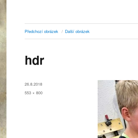
Předchozí obrázek
Další obrázek
hdr
Publikováno:
26.8.2018
Původní
553 × 800
velikost: