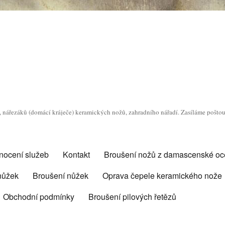
o, nářezáků (domácí kráječe) keramických nožů, zahradního nářadí. Zasíláme pošto
nocení služeb
Kontakt
Broušení nožů z damascenské oce
 nůžek
Broušení nůžek
Oprava čepele keramického nože
Obchodní podmínky
Broušení pilových řetězů