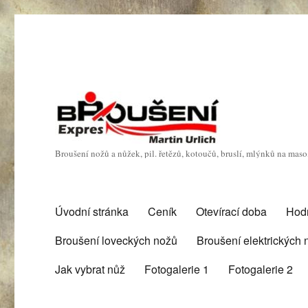
Broušení nožů a nůžek, pil. řetězů, kotoučů, bruslí, mlýnků na mas
Úvodní stránka
Ceník
Otevírací doba
Hod
Broušení loveckých nožů
Broušení elektrických
Jak vybrat nůž
Fotogalerie 1
Fotogalerie 2