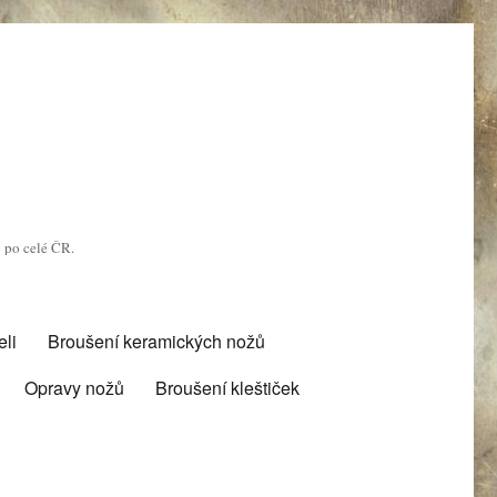
u po celé ČR.
li
Broušení keramických nožů
Opravy nožů
Broušení kleštiček