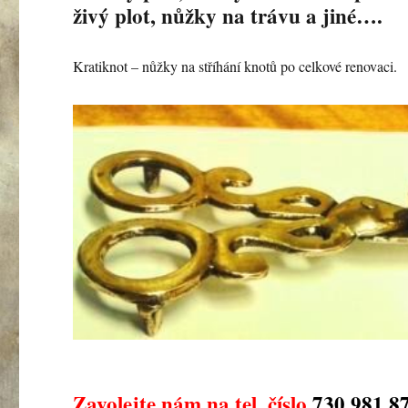
živý plot, nůžky na trávu a jiné….
Kratiknot – nůžky na stříhání knotů po celkové renovaci.
Zavolejte nám na tel. číslo
730 981 8