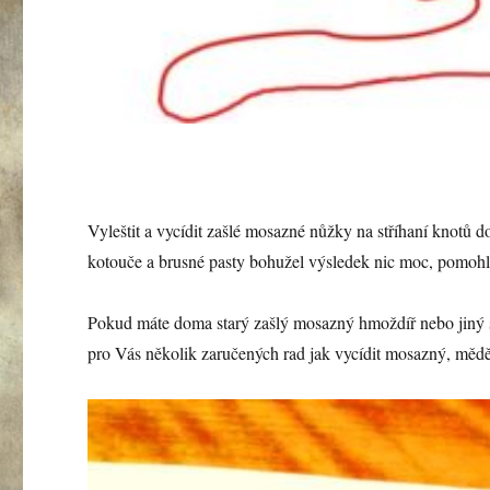
Vyleštit a vycídit zašlé mosazné nůžky na stříhaní knotů 
kotouče a brusné pasty bohužel výsledek nic moc, pomohl
Pokud máte doma starý zašlý mosazný hmoždíř nebo jiný sta
pro Vás několik zaručených rad jak vycídit mosazný, mědě