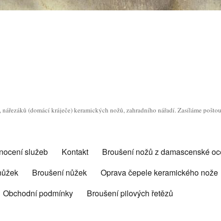
o, nářezáků (domácí kráječe) keramických nožů, zahradního nářadí. Zasíláme pošto
nocení služeb
Kontakt
Broušení nožů z damascenské oce
 nůžek
Broušení nůžek
Oprava čepele keramického nože
Obchodní podmínky
Broušení pilových řetězů