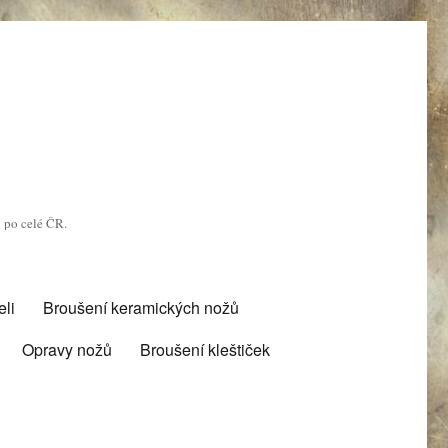
u po celé ČR.
li
Broušení keramických nožů
Opravy nožů
Broušení kleštiček