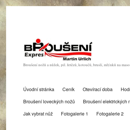
Broušení nožů a nůžek, pil. řetězů, kotoučů, bruslí, mlýnků na mas
Úvodní stránka
Ceník
Otevírací doba
Hod
Broušení loveckých nožů
Broušení elektrických
Jak vybrat nůž
Fotogalerie 1
Fotogalerie 2