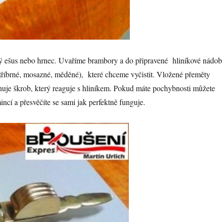
ový ešus nebo hrnec. Uvaříme brambory a do připravené hliníkové nádo
tříbrné, mosazné, měděné), které chceme vyčistit. Vložené přeměty
je škrob, který reaguje s hliníkem. Pokud máte pochybnosti můžete
incí a přesvěčíte se sami jak perfektně funguje.