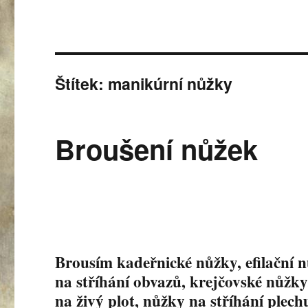
Štítek:
manikúrní nůžky
Broušení nůžek
Brousím kadeřnické nůžky, efilační 
na stříhání obvazů, krejčovské nůžk
na živý plot, nůžky na stříhání plech