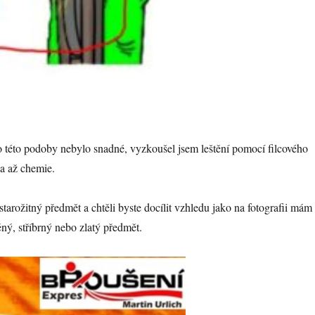
do této podoby nebylo snadné, vyzkoušel jsem leštění pomocí filcového
a až chemie.
rožitný předmět a chtěli byste docílit vzhledu jako na fotografii mám
ný, stříbrný nebo zlatý předmět.