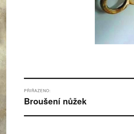
Navigace
PŘIŘAZENO:
pro
Broušení nůžek
příspěvek