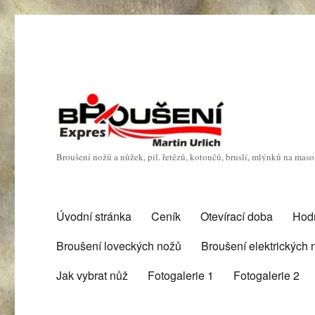
Broušení nožů a nůžek, pil. řetězů, kotoučů, bruslí, mlýnků na mas
Úvodní stránka
Ceník
Otevírací doba
Hod
Broušení loveckých nožů
Broušení elektrických
Jak vybrat nůž
Fotogalerie 1
Fotogalerie 2