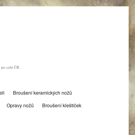
u po celé ČR.
li
Broušení keramických nožů
Opravy nožů
Broušení kleštiček