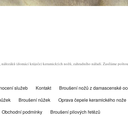
o, nářezáků (domácí kráječe) keramických nožů, zahradního nářadí. Zasíláme pošto
nocení služeb
Kontakt
Broušení nožů z damascenské oce
 nůžek
Broušení nůžek
Oprava čepele keramického nože
Obchodní podmínky
Broušení pilových řetězů