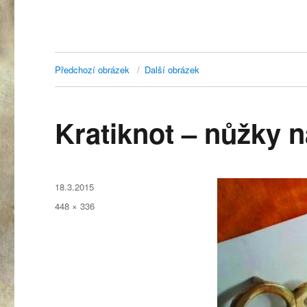
Předchozí obrázek
Další obrázek
Kratiknot – nůžky n
Publikováno:
18.3.2015
Původní
448 × 336
velikost: