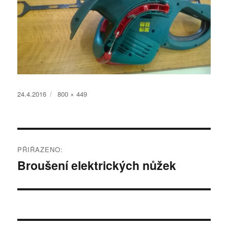
Publikováno:
Původní
24.4.2016
800 × 449
velikost:
Navigace
PŘIŘAZENO:
pro
Broušení elektrických nůžek
příspěvek