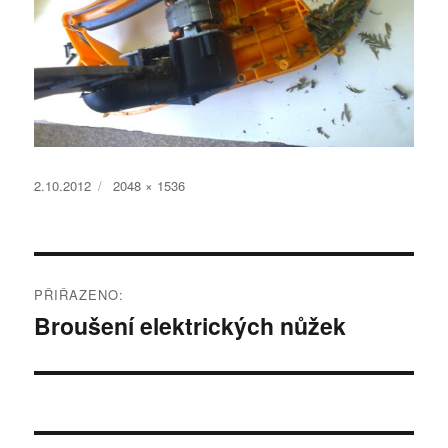
Publikováno:
Původní
2.10.2012
2048 × 1536
velikost:
Navigace
PŘIŘAZENO:
pro
Broušení elektrických nůžek
příspěvek