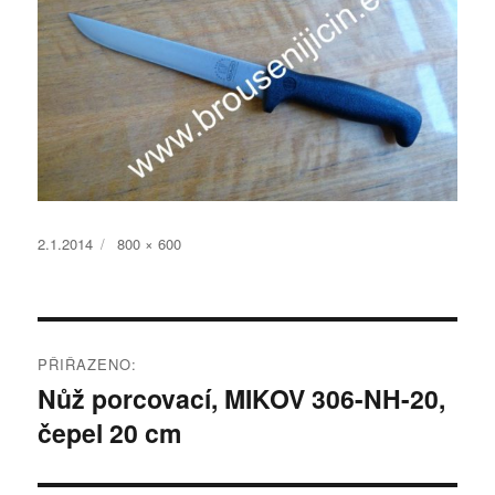
Publikováno:
Původní
2.1.2014
800 × 600
velikost:
Navigace
PŘIŘAZENO:
pro
Nůž porcovací, MIKOV 306-NH-20,
čepel 20 cm
příspěvek