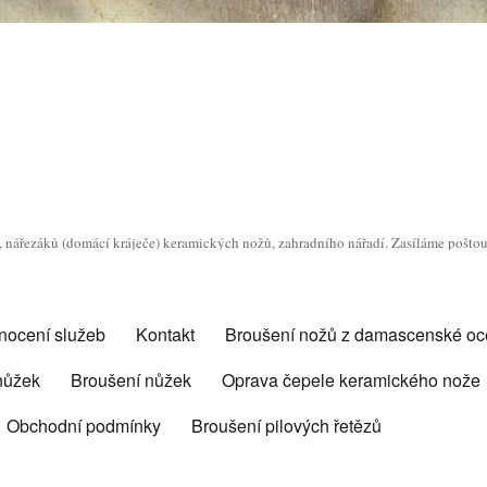
o, nářezáků (domácí kráječe) keramických nožů, zahradního nářadí. Zasíláme pošto
nocení služeb
Kontakt
Broušení nožů z damascenské oce
 nůžek
Broušení nůžek
Oprava čepele keramického nože
Obchodní podmínky
Broušení pilových řetězů