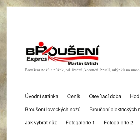
Broušení nožů a nůžek, pil. řetězů, kotoučů, bruslí, mlýnků na mas
Úvodní stránka
Ceník
Otevírací doba
Hod
Broušení loveckých nožů
Broušení elektrických
Jak vybrat nůž
Fotogalerie 1
Fotogalerie 2