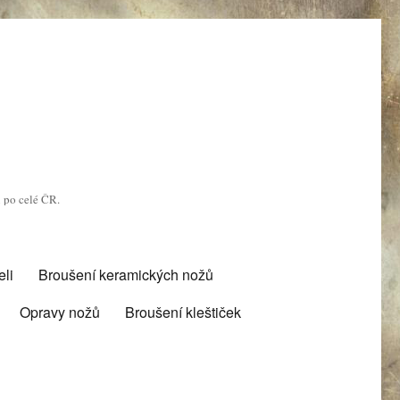
u po celé ČR.
li
Broušení keramických nožů
Opravy nožů
Broušení kleštiček