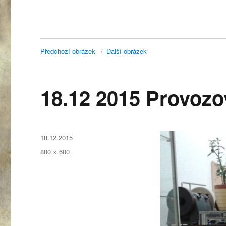
Předchozí obrázek
Další obrázek
18.12 2015 Provoz
Publikováno:
18.12.2015
Původní
800 × 600
velikost: