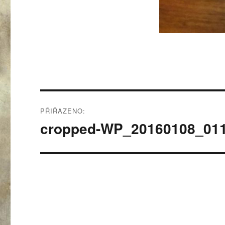
Navigace
PŘIŘAZENO:
pro
cropped-WP_20160108_011
příspěvek