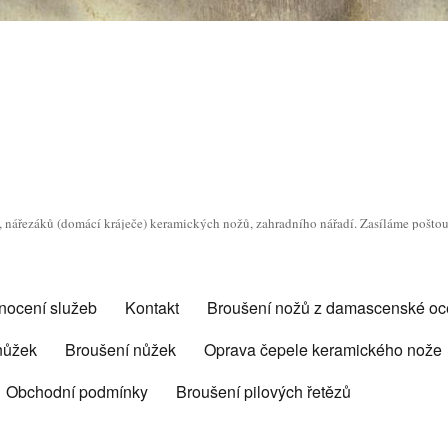
o, nářezáků (domácí kráječe) keramických nožů, zahradního nářadí. Zasíláme pošto
nocení služeb
Kontakt
Broušení nožů z damascenské oce
 nůžek
Broušení nůžek
Oprava čepele keramického nože
Obchodní podmínky
Broušení pilových řetězů