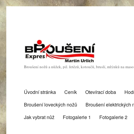
Broušení nožů a nůžek, pil. řetězů, kotoučů, bruslí, mlýnků na mas
Úvodní stránka
Ceník
Otevírací doba
Hod
Broušení loveckých nožů
Broušení elektrických
Jak vybrat nůž
Fotogalerie 1
Fotogalerie 2