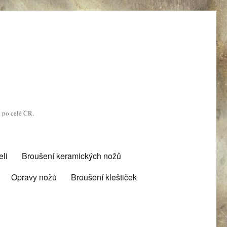
u po celé ČR.
li
Broušení keramických nožů
Opravy nožů
Broušení kleštiček