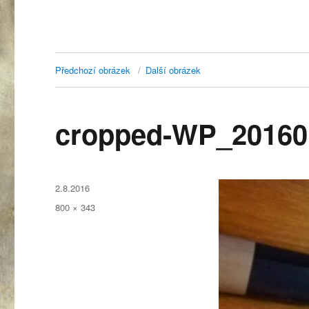
Předchozí obrázek
Další obrázek
cropped-WP_20160
Publikováno:
2.8.2016
Původní
800 × 343
velikost: