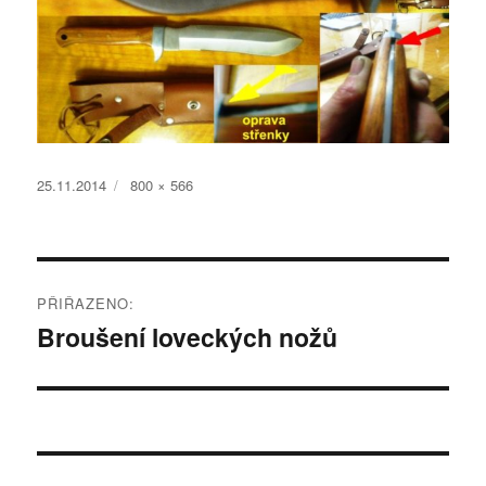
Publikováno:
Původní
25.11.2014
800 × 566
velikost:
Navigace
PŘIŘAZENO:
pro
Broušení loveckých nožů
příspěvek