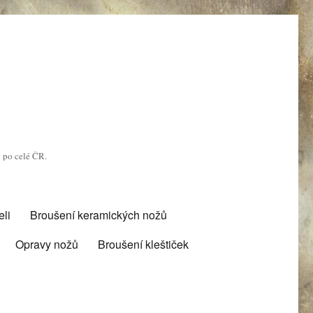
u po celé ČR.
li
Broušení keramických nožů
Opravy nožů
Broušení kleštiček