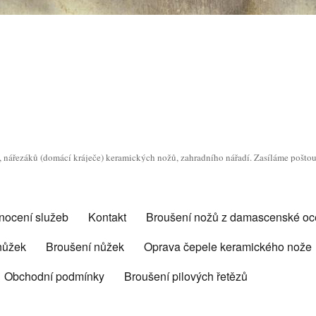
o, nářezáků (domácí kráječe) keramických nožů, zahradního nářadí. Zasíláme pošto
nocení služeb
Kontakt
Broušení nožů z damascenské oce
 nůžek
Broušení nůžek
Oprava čepele keramického nože
Obchodní podmínky
Broušení pilových řetězů