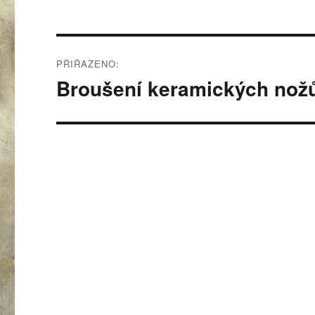
Navigace
PŘIŘAZENO:
pro
Broušení keramických nož
příspěvek