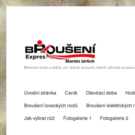
Broušení nožů a nůžek, pil. řetězů, kotoučů, bruslí, mlýnků na mas
Úvodní stránka
Ceník
Otevírací doba
Hod
Broušení loveckých nožů
Broušení elektrických
Jak vybrat nůž
Fotogalerie 1
Fotogalerie 2