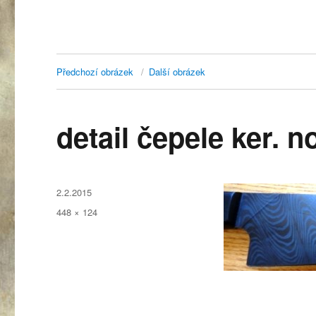
Předchozí obrázek
Další obrázek
detail čepele ker. n
Publikováno:
2.2.2015
Původní
448 × 124
velikost: