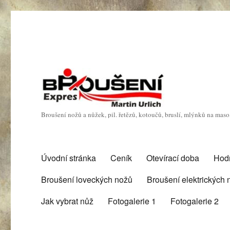
Broušení nožů a nůžek, pil. řetězů, kotoučů, bruslí, mlýnků na mas
Úvodní stránka
Ceník
Otevírací doba
Hod
Broušení loveckých nožů
Broušení elektrických
Jak vybrat nůž
Fotogalerie 1
Fotogalerie 2