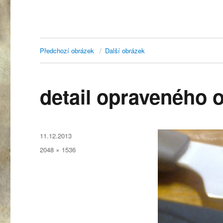
Předchozí obrázek
Další obrázek
detail opraveného o
Publikováno:
11.12.2013
Původní
2048 × 1536
velikost: