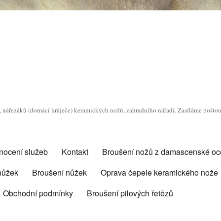
o, nářezáků (domácí kráječe) keramických nožů, zahradního nářadí. Zasíláme pošto
nocení služeb
Kontakt
Broušení nožů z damascenské oce
 nůžek
Broušení nůžek
Oprava čepele keramického nože
Obchodní podmínky
Broušení pilových řetězů