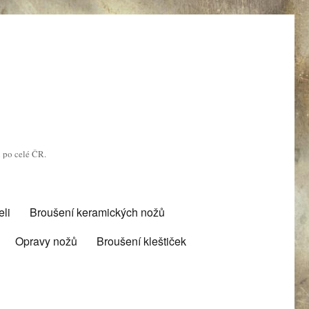
u po celé ČR.
li
Broušení keramických nožů
Opravy nožů
Broušení kleštiček