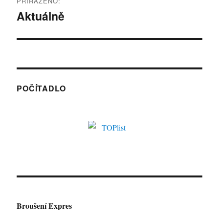
PŘIŘAZENO:
pro
Aktuálně
příspěvek
POČÍTADLO
Broušení Expres