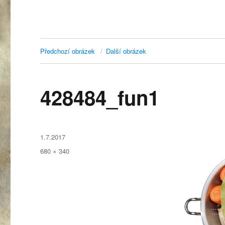
Předchozí obrázek
Další obrázek
428484_fun1
Publikováno:
1.7.2017
Původní
680 × 340
velikost: