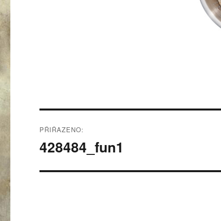
Navigace
PŘIŘAZENO:
pro
428484_fun1
příspěvek