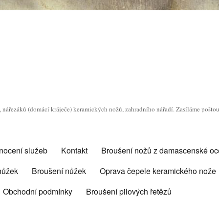
o, nářezáků (domácí kráječe) keramických nožů, zahradního nářadí. Zasíláme pošto
nocení služeb
Kontakt
Broušení nožů z damascenské oce
 nůžek
Broušení nůžek
Oprava čepele keramického nože
Obchodní podmínky
Broušení pilových řetězů