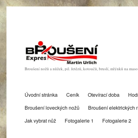
Broušení nožů a nůžek, pil. řetězů, kotoučů, bruslí, mlýnků na mas
Úvodní stránka
Ceník
Otevírací doba
Hod
Broušení loveckých nožů
Broušení elektrických
Jak vybrat nůž
Fotogalerie 1
Fotogalerie 2