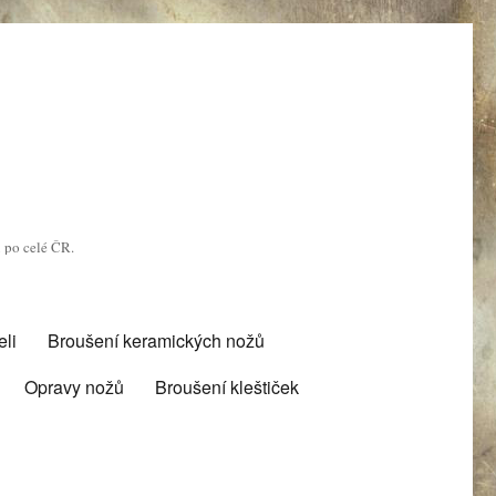
u po celé ČR.
li
Broušení keramických nožů
Opravy nožů
Broušení kleštiček