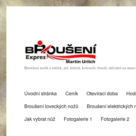
Broušení nožů a nůžek, pil. řetězů, kotoučů, bruslí, mlýnků na mas
Úvodní stránka
Ceník
Otevírací doba
Hod
Broušení loveckých nožů
Broušení elektrických
Jak vybrat nůž
Fotogalerie 1
Fotogalerie 2