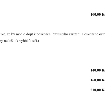
100,00 K
elké, že by mohlo dojít k poškození brousícího zařízení. Poškozené ostř
y nedošlo k vyhřátí ostří.)
140,00 K
160,00 K
210,00 K