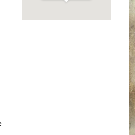
Get Directions
č