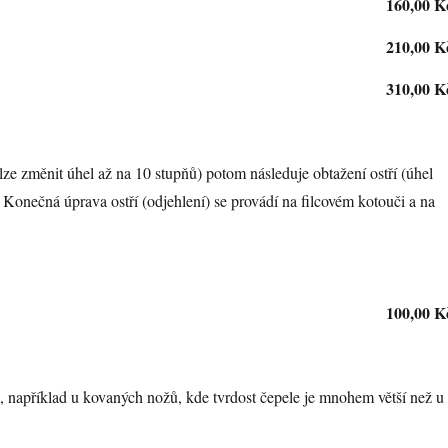
160,00 K
210,00 K
310,00 K
lze změnit úhel až na 10 stupňů) potom následuje obtažení ostří (úhel
í. Konečná úprava ostří (odjehlení) se provádí na filcovém kotouči a na
100,00 K
ů, například u kovaných nožů, kde tvrdost čepele je mnohem větší než u