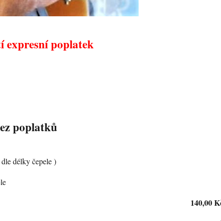
tí expresní poplatek
%
%
%
bez poplatků
 dle délky čepele )
le
140,00 K