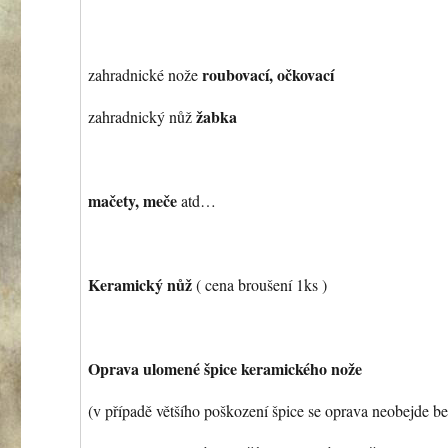
roubovací, očkovací
zahradnické nože
žabka
zahradnický nůž
mačety, meče
atd…
Keramický nůž
( cena broušení 1ks )
Oprava ulomené špice keramického nože
(v případě většího poškození špice se oprava neobejde bez