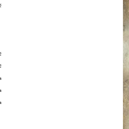
č
č
č
a
a
a