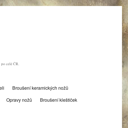
u po celé ČR.
li
Broušení keramických nožů
Opravy nožů
Broušení kleštiček