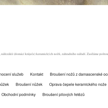
o, nářezáků (domácí kráječe) keramických nožů, zahradního nářadí. Zasíláme pošto
nocení služeb
Kontakt
Broušení nožů z damascenské oce
 nůžek
Broušení nůžek
Oprava čepele keramického nože
Obchodní podmínky
Broušení pilových řetězů