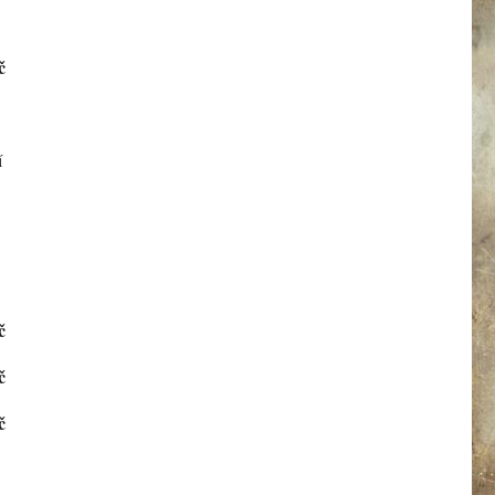
č
í
č
č
č