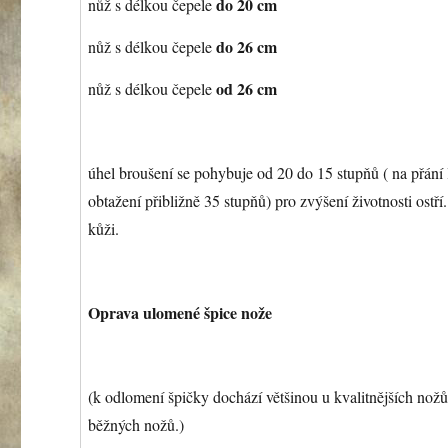
do 20 cm
nůž s délkou čepele
do 26 cm
nůž s délkou čepele
od 26 cm
nůž s délkou čepele
úhel broušení se pohybuje od 20 do 15 stupňů ( na přání 
obtažení přibližně 35 stupňů) pro zvýšení životnosti ostř
kůži.
Oprava ulomené špice nože
(k odlomení špičky dochází většinou u kvalitnějších nož
běžných nožů.)